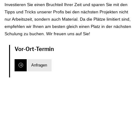
Übertragung im Internet ist immer live und wird aus unserer
Investieren Sie einen Bruchteil Ihrer Zeit und sparen Sie mit den
Kunden kostenlos, wird nur in deutscher Sprache angeboten
Anwendungstechnik an unserem Stammsitz in Wuppertal
Tipps und Tricks unserer Profis bei den nächsten Projekten nicht
und die Plätze sind limitiert.
übertragen. Wer lieber offline in Person an einer unserem
nur Arbeitszeit, sondern auch Material. Da die Plätze limitiert sind,
PerfectFinish – Lack Training teilnehmen möchte, kann dies
empfehlen wir Ihnen am besten gleich einen Platz in der nächsten
ebenfalls bei uns im Haus
anfragen
. Die Offline-Trainings
Schulung zu buchen. Wir freuen uns auf Sie!
werden durch unser geschultes Verkaufsberaterteam
durchgeführt.
Vor-Ort-Termin
Alle
Online-Termine im Überblick
: 29.04.2022 um 15 Uhr
und 16.05.2022 um 17.00 Uhr.
Anfragen