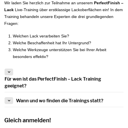
Wir laden Sie herzlich zur Teilnahme an unserem
PerfectFinish –
Lack
Live-Training über erstklassige Lackoberflächen ein! In dem
Training behandeln unsere Experten die drei grundlegenden
Fragen:
Welchen Lack verarbeiten Sie?
Welche Beschaffenheit hat Ihr Untergrund?
Welche Werkzeuge unterstützen Sie bei Ihrer Arbeit
besonders effektiv?
Für wen ist das PerfectFinish – Lack Training
geeignet?
Exklusiv für unsere Kunden finden im April und Mai die Live-
Wann und wo finden die Trainings statt?
Trainings PerfectFinish – Lack statt. Das Training richtet sich
an professionelle Malerinnen/Lackiererinnen und
Das Training wird von Maler*Innen mit langjähriger Erfahrung
Gleich anmelden!
Maler/Lackierer mit Vorkenntnissen, damit wir gleich tief in die
gegeben. Gestartet wird am 04.04.2022 um 17 Uhr. Die
Thematik einsteigen können. Das Training ist für unsere