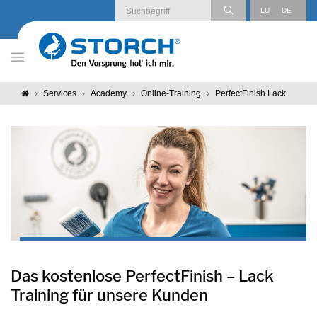
LU
DE
AT
DE
Services
Academy
Online-Training
PerfectFinish Lack
CH
DE
Das kostenlose PerfectFinish – Lack
Training für unsere Kunden