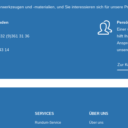
rwerkzeugen und -materialien, und Sie interessieren sich für unsere P
enden
Persö
Einer
+32 (9)361 31 36
hilft 
Anspr
43 14
unsere
Zur K
SERVICES
ÜBER UNS
Rundum-Service
Über uns