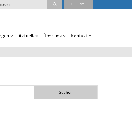
LU
DE
AT
DE
ngen
Aktuelles
Über uns
Kontakt
BE
NL
CH
DE
CH
FR